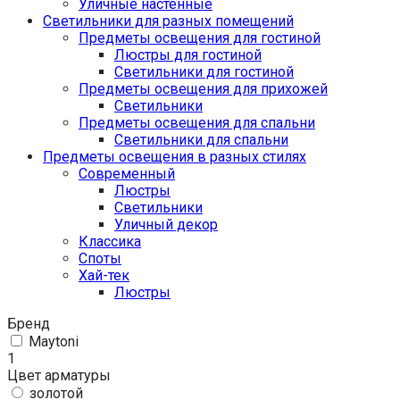
Уличные настенные
Светильники для разных помещений
Предметы освещения для гостиной
Люстры для гостиной
Светильники для гостиной
Предметы освещения для прихожей
Светильники
Предметы освещения для спальни
Светильники для спальни
Предметы освещения в разных стилях
Cовременный
Люстры
Светильники
Уличный декор
Классика
Споты
Хай-тек
Люстры
Бренд
Maytoni
1
Цвет арматуры
золотой