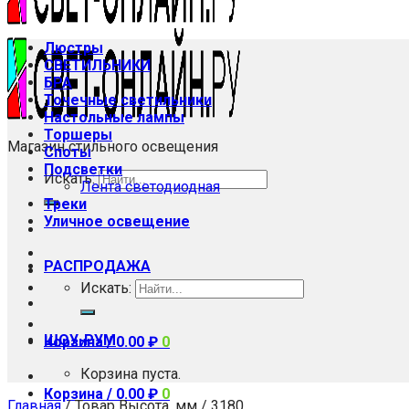
Люстры
СВЕТИЛЬНИКИ
БРА
Точечные светильники
Настольные лампы
Торшеры
Магазин стильного освещения
Споты
Подсветки
Искать:
Лента светодиодная
Треки
Уличное освещение
РАСПРОДАЖА
Искать:
ШОУ-РУМ
Корзина /
0.00
₽
0
Корзина пуста.
Корзина /
0.00
₽
0
Главная
/
Товар Высота, мм
/
3180