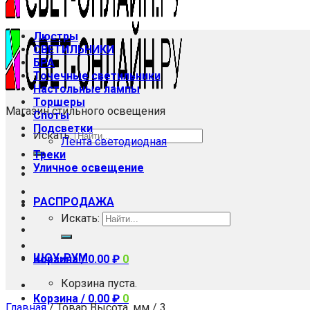
Люстры
СВЕТИЛЬНИКИ
БРА
Точечные светильники
Настольные лампы
Торшеры
Магазин стильного освещения
Споты
Подсветки
Искать:
Лента светодиодная
Треки
Уличное освещение
РАСПРОДАЖА
Искать:
ШОУ-РУМ
Корзина /
0.00
₽
0
Корзина пуста.
Корзина /
0.00
₽
0
Главная
/
Товар Высота, мм
/
3