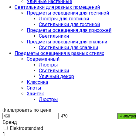
Уличные настенные
Светильники для разных помещений
Предметы освещения для гостиной
Люстры для гостиной
Светильники для гостиной
Предметы освещения для прихожей
Светильники
Предметы освещения для спальни
Светильники для спальни
Предметы освещения в разных стилях
Cовременный
Люстры
Светильники
Уличный декор
Классика
Споты
Хай-тек
Люстры
Фильтровать по цене
Фильтро
Бренд
Elektrostandard
1