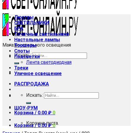
Люстры
СВЕТИЛЬНИКИ
БРА
Точечные светильники
Настольные лампы
Магазин стильного освещения
Торшеры
Споты
Искать:
Подсветки
Лента светодиодная
Треки
Уличное освещение
РАСПРОДАЖА
Искать:
ШОУ-РУМ
Корзина /
0.00
₽
0
Корзина пуста.
Корзина /
0.00
₽
0