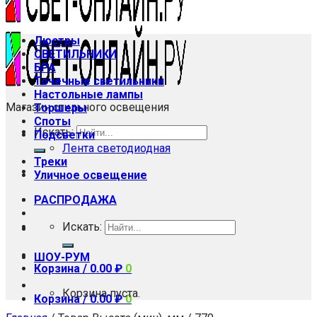
Люстры
СВЕТИЛЬНИКИ
БРА
Точечные светильники
Настольные лампы
Магазин стильного освещения
Торшеры
Споты
Искать:
Подсветки
Лента светодиодная
Треки
Уличное освещение
РАСПРОДАЖА
Искать:
ШОУ-РУМ
Корзина /
0.00
₽
0
Корзина пуста.
Корзина /
0.00
₽
0