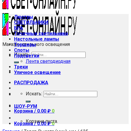
Люстры
СВЕТИЛЬНИКИ
БРА
Точечные светильники
Настольные лампы
Магазин стильного освещения
Торшеры
Споты
Искать:
Подсветки
Лента светодиодная
Треки
Уличное освещение
РАСПРОДАЖА
Искать:
ШОУ-РУМ
Корзина /
0.00
₽
0
Корзина пуста.
Корзина /
0.00
₽
0