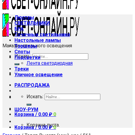
Люстры
СВЕТИЛЬНИКИ
БРА
Точечные светильники
Настольные лампы
Магазин стильного освещения
Торшеры
Споты
Искать:
Подсветки
Лента светодиодная
Треки
Уличное освещение
РАСПРОДАЖА
Искать:
ШОУ-РУМ
Корзина /
0.00
₽
0
Корзина пуста.
Корзина /
0.00
₽
0