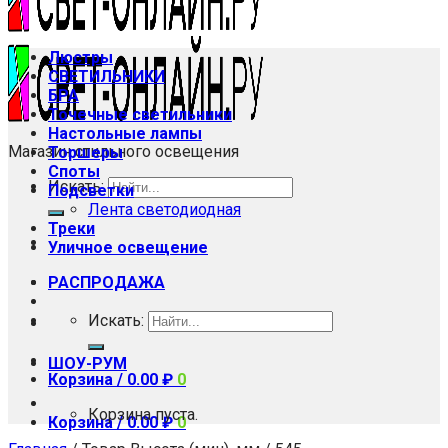
Люстры
СВЕТИЛЬНИКИ
БРА
Точечные светильники
Настольные лампы
Магазин стильного освещения
Торшеры
Споты
Искать:
Подсветки
Лента светодиодная
Треки
Уличное освещение
РАСПРОДАЖА
Искать:
ШОУ-РУМ
Корзина /
0.00
₽
0
Корзина пуста.
Корзина /
0.00
₽
0