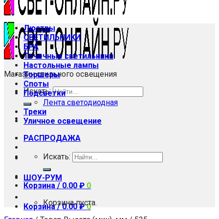
Люстры
СВЕТИЛЬНИКИ
БРА
Точечные светильники
Настольные лампы
Магазин стильного освещения
Торшеры
Споты
Искать:
Подсветки
Лента светодиодная
Треки
Уличное освещение
РАСПРОДАЖА
Искать:
ШОУ-РУМ
Корзина /
0.00
₽
0
Корзина пуста.
Корзина /
0.00
₽
0