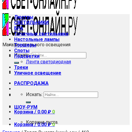
Люстры
СВЕТИЛЬНИКИ
БРА
Точечные светильники
Настольные лампы
Магазин стильного освещения
Торшеры
Споты
Искать:
Подсветки
Лента светодиодная
Треки
Уличное освещение
РАСПРОДАЖА
Искать:
ШОУ-РУМ
Корзина /
0.00
₽
0
Корзина пуста.
Корзина /
0.00
₽
0