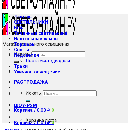
Люстры
СВЕТИЛЬНИКИ
БРА
Точечные светильники
Настольные лампы
Магазин стильного освещения
Торшеры
Споты
Искать:
Подсветки
Лента светодиодная
Треки
Уличное освещение
РАСПРОДАЖА
Искать:
ШОУ-РУМ
Корзина /
0.00
₽
0
Корзина пуста.
Корзина /
0.00
₽
0