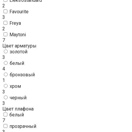
Elektrostandard
2
Favourite
3
Freya
2
Maytoni
7
Цвет арматуры
золотой
3
белый
4
бронзовый
1
хром
3
черный
3
Цвет плафона
белый
7
прозрачный
3