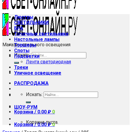
Люстры
СВЕТИЛЬНИКИ
БРА
Точечные светильники
Настольные лампы
Магазин стильного освещения
Торшеры
Споты
Искать:
Подсветки
Лента светодиодная
Треки
Уличное освещение
РАСПРОДАЖА
Искать:
ШОУ-РУМ
Корзина /
0.00
₽
0
Корзина пуста.
Корзина /
0.00
₽
0