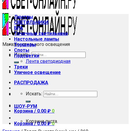
Люстры
СВЕТИЛЬНИКИ
БРА
Точечные светильники
Настольные лампы
Магазин стильного освещения
Торшеры
Споты
Искать:
Подсветки
Лента светодиодная
Треки
Уличное освещение
РАСПРОДАЖА
Искать:
ШОУ-РУМ
Корзина /
0.00
₽
0
Корзина пуста.
Корзина /
0.00
₽
0