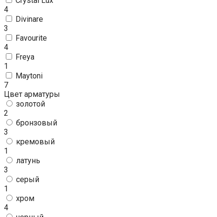
Crystal Lux
4
Divinare
3
Favourite
4
Freya
1
Maytoni
7
Цвет арматуры
золотой
2
бронзовый
3
кремовый
1
латунь
3
серый
1
хром
4