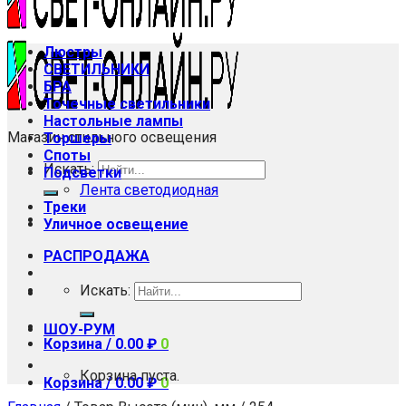
Люстры
СВЕТИЛЬНИКИ
БРА
Точечные светильники
Настольные лампы
Магазин стильного освещения
Торшеры
Споты
Искать:
Подсветки
Лента светодиодная
Треки
Уличное освещение
РАСПРОДАЖА
Искать:
ШОУ-РУМ
Корзина /
0.00
₽
0
Корзина пуста.
Корзина /
0.00
₽
0