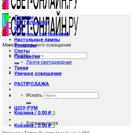
Люстры
СВЕТИЛЬНИКИ
БРА
Точечные светильники
Настольные лампы
Магазин стильного освещения
Торшеры
Споты
Искать:
Подсветки
Лента светодиодная
Треки
Уличное освещение
РАСПРОДАЖА
Искать:
ШОУ-РУМ
Корзина /
0.00
₽
0
Корзина пуста.
Корзина /
0.00
₽
0