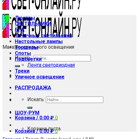
Люстры
СВЕТИЛЬНИКИ
БРА
Точечные светильники
Настольные лампы
Магазин стильного освещения
Торшеры
Споты
Искать:
Подсветки
Лента светодиодная
Треки
Уличное освещение
РАСПРОДАЖА
Искать:
ШОУ-РУМ
Корзина /
0.00
₽
0
Корзина пуста.
Корзина /
0.00
₽
0