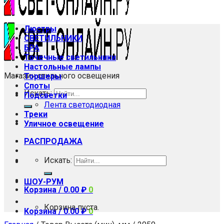
Люстры
СВЕТИЛЬНИКИ
БРА
Точечные светильники
Настольные лампы
Магазин стильного освещения
Торшеры
Споты
Искать:
Подсветки
Лента светодиодная
Треки
Уличное освещение
РАСПРОДАЖА
Искать:
ШОУ-РУМ
Корзина /
0.00
₽
0
Корзина пуста.
Корзина /
0.00
₽
0