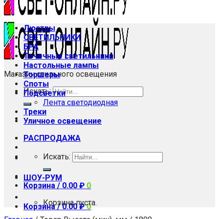
Люстры
СВЕТИЛЬНИКИ
БРА
Точечные светильники
Настольные лампы
Магазин стильного освещения
Торшеры
Споты
Искать:
Подсветки
Лента светодиодная
Треки
Уличное освещение
РАСПРОДАЖА
Искать:
ШОУ-РУМ
Корзина /
0.00
₽
0
Корзина пуста.
Корзина /
0.00
₽
0