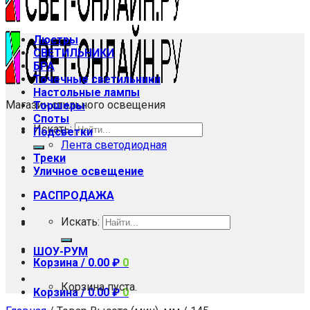
Люстры
СВЕТИЛЬНИКИ
БРА
Точечные светильники
Настольные лампы
Магазин стильного освещения
Торшеры
Споты
Искать:
Подсветки
Лента светодиодная
Треки
Уличное освещение
РАСПРОДАЖА
Искать:
ШОУ-РУМ
Корзина /
0.00
₽
0
Корзина пуста.
Корзина /
0.00
₽
0