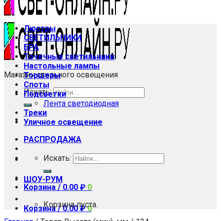
Люстры
СВЕТИЛЬНИКИ
БРА
Точечные светильники
Настольные лампы
Магазин стильного освещения
Торшеры
Споты
Искать:
Подсветки
Лента светодиодная
Треки
Уличное освещение
РАСПРОДАЖА
Искать:
ШОУ-РУМ
Корзина /
0.00
₽
0
Корзина пуста.
Корзина /
0.00
₽
0