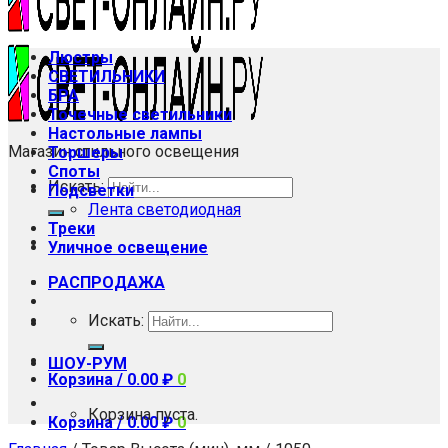
Люстры
СВЕТИЛЬНИКИ
БРА
Точечные светильники
Настольные лампы
Магазин стильного освещения
Торшеры
Споты
Искать:
Подсветки
Лента светодиодная
Треки
Уличное освещение
РАСПРОДАЖА
Искать:
ШОУ-РУМ
Корзина /
0.00
₽
0
Корзина пуста.
Корзина /
0.00
₽
0