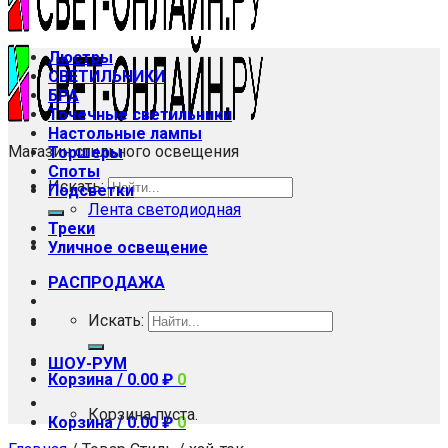
Люстры
СВЕТИЛЬНИКИ
БРА
Точечные светильники
Настольные лампы
Магазин стильного освещения
Торшеры
Споты
Искать:
Подсветки
Лента светодиодная
Треки
Уличное освещение
РАСПРОДАЖА
Искать:
ШОУ-РУМ
Корзина /
0.00
₽
0
Корзина пуста.
Корзина /
0.00
₽
0