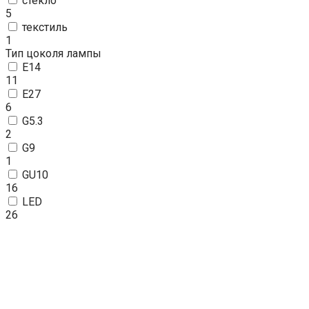
стекло
5
текстиль
1
Тип цоколя лампы
E14
11
E27
6
G5.3
2
G9
1
GU10
16
LED
26