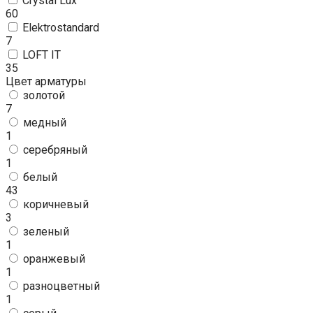
Crystal Lux
60
Elektrostandard
7
LOFT IT
35
Цвет арматуры
золотой
7
медный
1
серебряный
1
белый
43
коричневый
3
зеленый
1
оранжевый
1
разноцветный
1