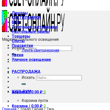
Люстры
СВЕТИЛЬНИКИ
БРА
Точечные светильники
Настольные лампы
Торшеры
Магазин стильного освещения
Споты
Подсветки
Искать:
Лента светодиодная
Треки
Уличное освещение
РАСПРОДАЖА
Искать:
ШОУ-РУМ
Корзина /
0.00
₽
0
Корзина пуста.
Корзина /
0.00
₽
0
Главная
/
Товар Серия
/
Tara