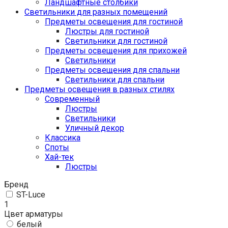
Ландшафтные столбики
Светильники для разных помещений
Предметы освещения для гостиной
Люстры для гостиной
Светильники для гостиной
Предметы освещения для прихожей
Светильники
Предметы освещения для спальни
Светильники для спальни
Предметы освещения в разных стилях
Cовременный
Люстры
Светильники
Уличный декор
Классика
Споты
Хай-тек
Люстры
Бренд
ST-Luce
1
Цвет арматуры
белый