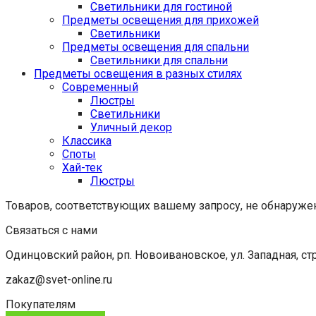
Светильники для гостиной
Предметы освещения для прихожей
Светильники
Предметы освещения для спальни
Светильники для спальни
Предметы освещения в разных стилях
Cовременный
Люстры
Светильники
Уличный декор
Классика
Споты
Хай-тек
Люстры
Товаров, соответствующих вашему запросу, не обнаруже
Связаться с нами
Одинцовский район, рп. Новоивановское, ул. Западная, стр
zakaz@svet-online.ru
Покупателям