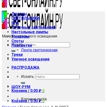
Люстры
СВЕТИЛЬНИКИ
БРА
Точечные светильники
Настольные лампы
Магазин стильного освещения
Торшеры
Споты
Искать:
Подсветки
Лента светодиодная
Треки
Уличное освещение
РАСПРОДАЖА
Искать:
ШОУ-РУМ
Корзина /
0.00
₽
0
Корзина пуста.
Корзина /
0.00
₽
0