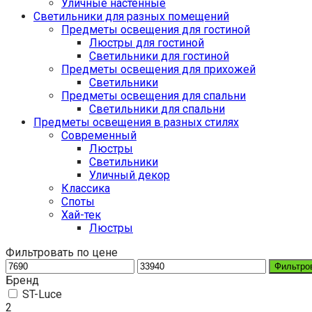
Уличные настенные
Светильники для разных помещений
Предметы освещения для гостиной
Люстры для гостиной
Светильники для гостиной
Предметы освещения для прихожей
Светильники
Предметы освещения для спальни
Светильники для спальни
Предметы освещения в разных стилях
Cовременный
Люстры
Светильники
Уличный декор
Классика
Споты
Хай-тек
Люстры
Фильтровать по цене
Фильтро
Бренд
ST-Luce
2