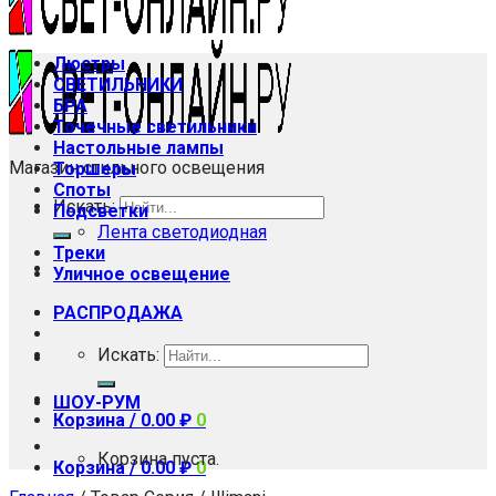
Люстры
СВЕТИЛЬНИКИ
БРА
Точечные светильники
Настольные лампы
Магазин стильного освещения
Торшеры
Споты
Искать:
Подсветки
Лента светодиодная
Треки
Уличное освещение
РАСПРОДАЖА
Искать:
ШОУ-РУМ
Корзина /
0.00
₽
0
Корзина пуста.
Корзина /
0.00
₽
0