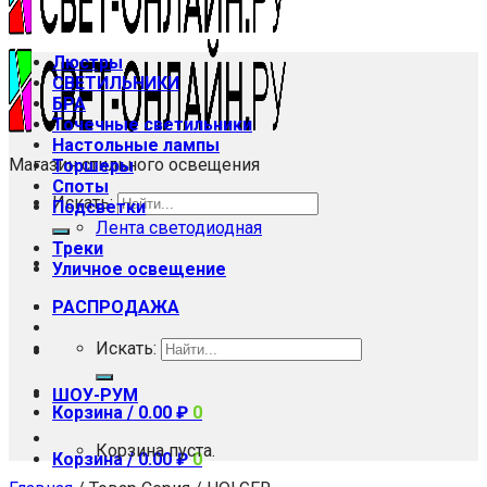
Люстры
СВЕТИЛЬНИКИ
БРА
Точечные светильники
Настольные лампы
Магазин стильного освещения
Торшеры
Споты
Искать:
Подсветки
Лента светодиодная
Треки
Уличное освещение
РАСПРОДАЖА
Искать:
ШОУ-РУМ
Корзина /
0.00
₽
0
Корзина пуста.
Корзина /
0.00
₽
0