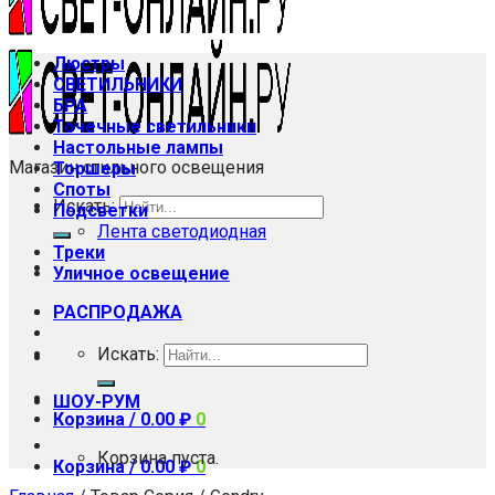
Люстры
СВЕТИЛЬНИКИ
БРА
Точечные светильники
Настольные лампы
Магазин стильного освещения
Торшеры
Споты
Искать:
Подсветки
Лента светодиодная
Треки
Уличное освещение
РАСПРОДАЖА
Искать:
ШОУ-РУМ
Корзина /
0.00
₽
0
Корзина пуста.
Корзина /
0.00
₽
0