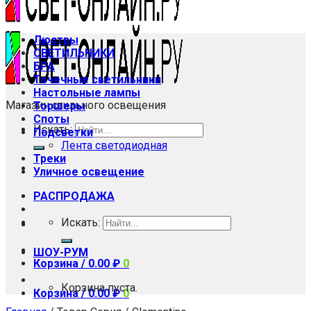
Люстры
СВЕТИЛЬНИКИ
БРА
Точечные светильники
Настольные лампы
Магазин стильного освещения
Торшеры
Споты
Искать:
Подсветки
Лента светодиодная
Треки
Уличное освещение
РАСПРОДАЖА
Искать:
ШОУ-РУМ
Корзина /
0.00
₽
0
Корзина пуста.
Корзина /
0.00
₽
0