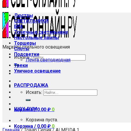
Люстры
СВЕТИЛЬНИКИ
БРА
Точечные светильники
Настольные лампы
Торшеры
Магазин стильного освещения
Споты
Подсветки
Искать:
Лента светодиодная
Треки
Уличное освещение
РАСПРОДАЖА
Искать:
ШОУ-РУМ
Корзина /
0.00
₽
0
Корзина пуста.
Корзина /
0.00
₽
0
Главная
/
Товар Серия
/
ALMEIDA 1