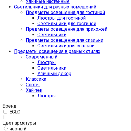
Уличные настенные
Светильники для разных помещений
Предметы освещения для гостиной
Люстры для гостиной
Светильники для гостиной
Предметы освещения для прихожей
Светильники
Предметы освещения для спальни
Светильники для спальни
Предметы освещения в разных стилях
Cовременный
Люстры
Светильники
Уличный декор
Классика
Споты
Хай-тек
Люстры
Бренд
EGLO
1
Цвет арматуры
черный