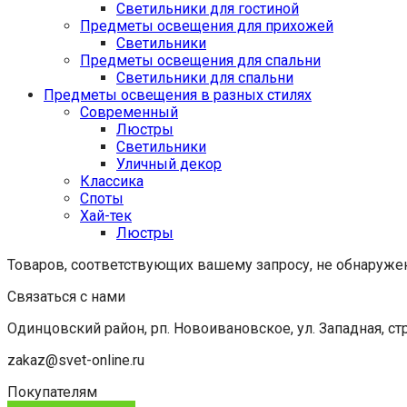
Светильники для гостиной
Предметы освещения для прихожей
Светильники
Предметы освещения для спальни
Светильники для спальни
Предметы освещения в разных стилях
Cовременный
Люстры
Светильники
Уличный декор
Классика
Споты
Хай-тек
Люстры
Товаров, соответствующих вашему запросу, не обнаруже
Связаться с нами
Одинцовский район, рп. Новоивановское, ул. Западная, стр
zakaz@svet-online.ru
Покупателям