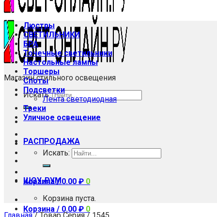
Люстры
СВЕТИЛЬНИКИ
БРА
Точечные светильники
Настольные лампы
Торшеры
Магазин стильного освещения
Споты
Подсветки
Искать:
Лента светодиодная
Треки
Уличное освещение
РАСПРОДАЖА
Искать:
ШОУ-РУМ
Корзина /
0.00
₽
0
Корзина пуста.
Корзина /
0.00
₽
0
Главная
/
Товар Серия
/
1545