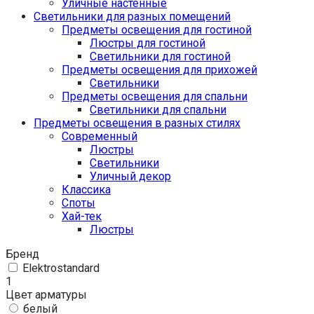
Уличные настенные
Светильники для разных помещений
Предметы освещения для гостиной
Люстры для гостиной
Светильники для гостиной
Предметы освещения для прихожей
Светильники
Предметы освещения для спальни
Светильники для спальни
Предметы освещения в разных стилях
Cовременный
Люстры
Светильники
Уличный декор
Классика
Споты
Хай-тек
Люстры
Бренд
Elektrostandard
1
Цвет арматуры
белый