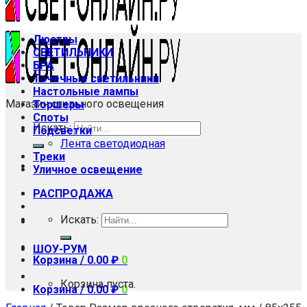
Люстры
СВЕТИЛЬНИКИ
БРА
Точечные светильники
Настольные лампы
Магазин стильного освещения
Торшеры
Споты
Искать:
Подсветки
Лента светодиодная
Треки
Уличное освещение
РАСПРОДАЖА
Искать:
ШОУ-РУМ
Корзина /
0.00
₽
0
Корзина пуста.
Корзина /
0.00
₽
0