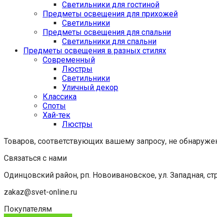
Светильники для гостиной
Предметы освещения для прихожей
Светильники
Предметы освещения для спальни
Светильники для спальни
Предметы освещения в разных стилях
Cовременный
Люстры
Светильники
Уличный декор
Классика
Споты
Хай-тек
Люстры
Товаров, соответствующих вашему запросу, не обнаруже
Связаться с нами
Одинцовский район, рп. Новоивановское, ул. Западная, стр
zakaz@svet-online.ru
Покупателям