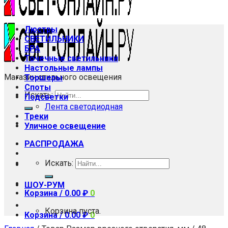
Люстры
СВЕТИЛЬНИКИ
БРА
Точечные светильники
Настольные лампы
Магазин стильного освещения
Торшеры
Споты
Искать:
Подсветки
Лента светодиодная
Треки
Уличное освещение
РАСПРОДАЖА
Искать:
ШОУ-РУМ
Корзина /
0.00
₽
0
Корзина пуста.
Корзина /
0.00
₽
0