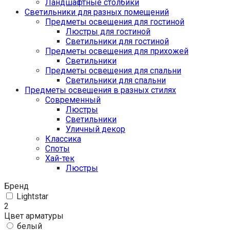
Ландшафтные столбики
Светильники для разных помещений
Предметы освещения для гостиной
Люстры для гостиной
Светильники для гостиной
Предметы освещения для прихожей
Светильники
Предметы освещения для спальни
Светильники для спальни
Предметы освещения в разных стилях
Cовременный
Люстры
Светильники
Уличный декор
Классика
Споты
Хай-тек
Люстры
Бренд
Lightstar
2
Цвет арматуры
белый