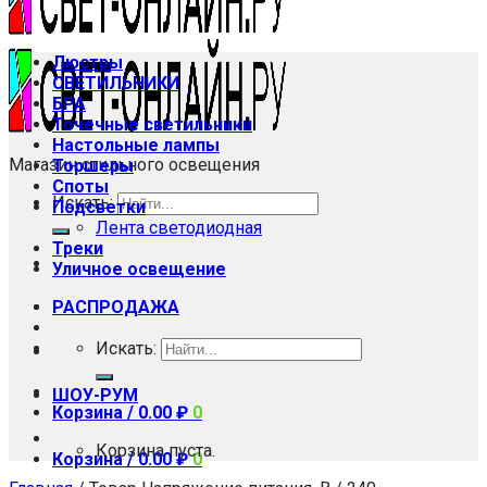
Люстры
СВЕТИЛЬНИКИ
БРА
Точечные светильники
Настольные лампы
Магазин стильного освещения
Торшеры
Споты
Искать:
Подсветки
Лента светодиодная
Треки
Уличное освещение
РАСПРОДАЖА
Искать:
ШОУ-РУМ
Корзина /
0.00
₽
0
Корзина пуста.
Корзина /
0.00
₽
0