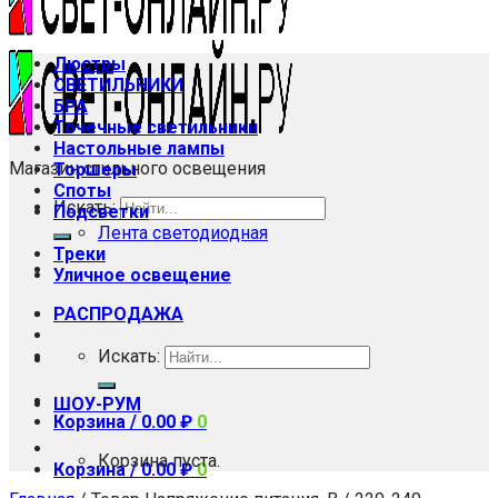
Люстры
СВЕТИЛЬНИКИ
БРА
Точечные светильники
Настольные лампы
Магазин стильного освещения
Торшеры
Споты
Искать:
Подсветки
Лента светодиодная
Треки
Уличное освещение
РАСПРОДАЖА
Искать:
ШОУ-РУМ
Корзина /
0.00
₽
0
Корзина пуста.
Корзина /
0.00
₽
0