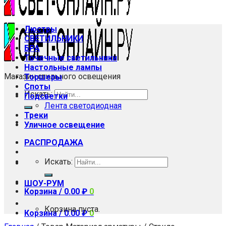
Люстры
СВЕТИЛЬНИКИ
БРА
Точечные светильники
Настольные лампы
Магазин стильного освещения
Торшеры
Споты
Искать:
Подсветки
Лента светодиодная
Треки
Уличное освещение
РАСПРОДАЖА
Искать:
ШОУ-РУМ
Корзина /
0.00
₽
0
Корзина пуста.
Корзина /
0.00
₽
0