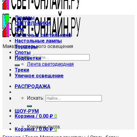
Люстры
СВЕТИЛЬНИКИ
БРА
Точечные светильники
Настольные лампы
Магазин стильного освещения
Торшеры
Споты
Искать:
Подсветки
Лента светодиодная
Треки
Уличное освещение
РАСПРОДАЖА
Искать:
ШОУ-РУМ
Корзина /
0.00
₽
0
Корзина пуста.
Корзина /
0.00
₽
0