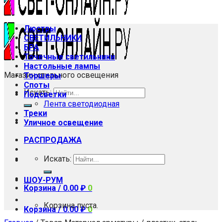
Люстры
СВЕТИЛЬНИКИ
БРА
Точечные светильники
Настольные лампы
Магазин стильного освещения
Торшеры
Споты
Искать:
Подсветки
Лента светодиодная
Треки
Уличное освещение
РАСПРОДАЖА
Искать:
ШОУ-РУМ
Корзина /
0.00
₽
0
Корзина пуста.
Корзина /
0.00
₽
0