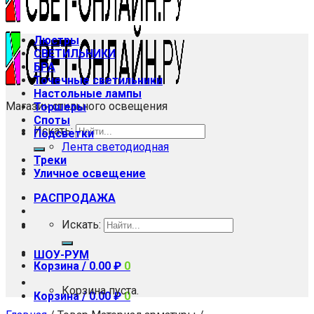
Люстры
СВЕТИЛЬНИКИ
БРА
Точечные светильники
Настольные лампы
Магазин стильного освещения
Торшеры
Споты
Искать:
Подсветки
Лента светодиодная
Треки
Уличное освещение
РАСПРОДАЖА
Искать:
ШОУ-РУМ
Корзина /
0.00
₽
0
Корзина пуста.
Корзина /
0.00
₽
0