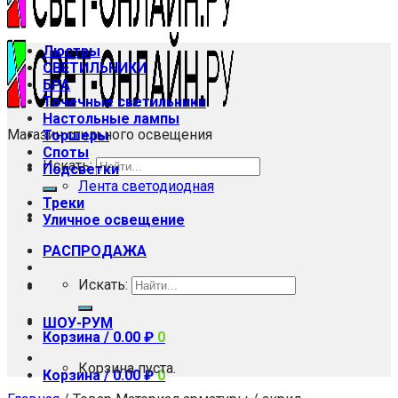
Люстры
СВЕТИЛЬНИКИ
БРА
Точечные светильники
Настольные лампы
Магазин стильного освещения
Торшеры
Споты
Искать:
Подсветки
Лента светодиодная
Треки
Уличное освещение
РАСПРОДАЖА
Искать:
ШОУ-РУМ
Корзина /
0.00
₽
0
Корзина пуста.
Корзина /
0.00
₽
0