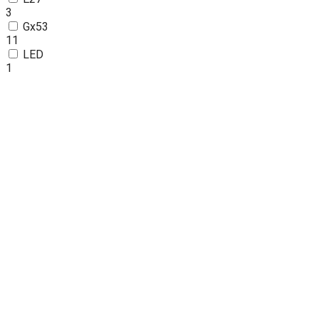
3
Gx53
11
LED
1