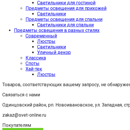
Светильники для гостиной
Предметы освещения для прихожей
Светильники
Предметы освещения для спальни
Светильники для спальни
Предметы освещения в разных стилях
Cовременный
Люстры
Светильники
Уличный декор
Классика
Споты
Хай-тек
Люстры
Товаров, соответствующих вашему запросу, не обнаруже
Связаться с нами
Одинцовский район, рп. Новоивановское, ул. Западная, стр
zakaz@svet-online.ru
Покупателям