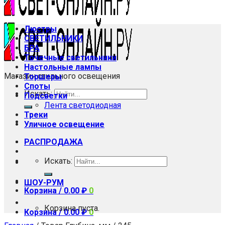
Люстры
СВЕТИЛЬНИКИ
БРА
Точечные светильники
Настольные лампы
Магазин стильного освещения
Торшеры
Споты
Искать:
Подсветки
Лента светодиодная
Треки
Уличное освещение
РАСПРОДАЖА
Искать:
ШОУ-РУМ
Корзина /
0.00
₽
0
Корзина пуста.
Корзина /
0.00
₽
0