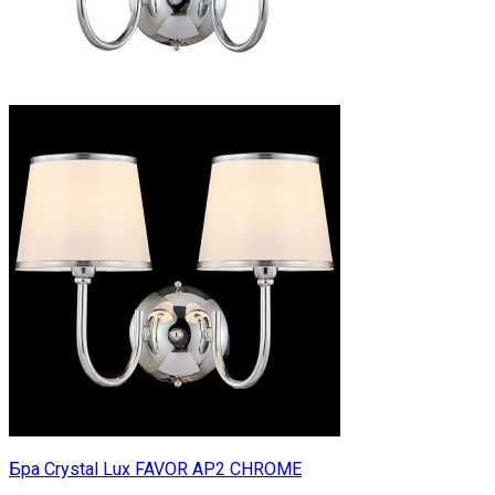
Бра Crystal Lux FAVOR AP2 CHROME