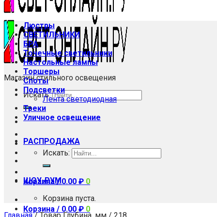
Люстры
СВЕТИЛЬНИКИ
БРА
Точечные светильники
Настольные лампы
Торшеры
Магазин стильного освещения
Споты
Подсветки
Искать:
Лента светодиодная
Треки
Уличное освещение
РАСПРОДАЖА
Искать:
ШОУ-РУМ
Корзина /
0.00
₽
0
Корзина пуста.
Корзина /
0.00
₽
0
Главная
/
Товар Глубина, мм
/
218