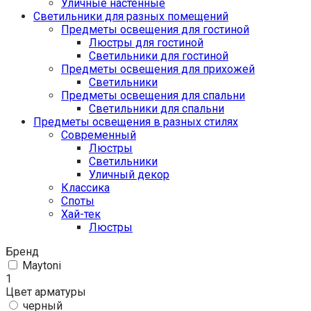
Уличные настенные
Светильники для разных помещений
Предметы освещения для гостиной
Люстры для гостиной
Светильники для гостиной
Предметы освещения для прихожей
Светильники
Предметы освещения для спальни
Светильники для спальни
Предметы освещения в разных стилях
Cовременный
Люстры
Светильники
Уличный декор
Классика
Споты
Хай-тек
Люстры
Бренд
Maytoni
1
Цвет арматуры
черный