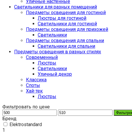
Уличные настенные
Светильники для разных помещений
Предметы освещения для гостиной
Люстры для гостиной
Светильники для гостиной
Предметы освещения для прихожей
Светильники
Предметы освещения для спальни
Светильники для спальни
Предметы освещения в разных стилях
Cовременный
Люстры
Светильники
Уличный декор
Классика
Споты
Хай-тек
Люстры
Фильтровать по цене
Фильтро
Бренд
Elektrostandard
1