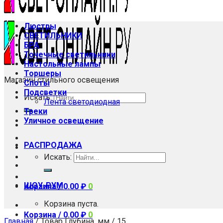
Люстры
СВЕТИЛЬНИКИ
БРА
Точечные светильники
Настольные лампы
Торшеры
Магазин стильного освещения
Споты
Подсветки
Искать:
Лента светодиодная
Треки
Уличное освещение
РАСПРОДАЖА
Искать:
ШОУ-РУМ
Корзина /
0.00
₽
0
Корзина пуста.
Корзина /
0.00
₽
0
Главная
/
Товар Глубина, мм
/
15