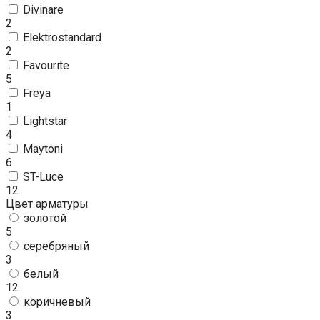
Divinare
2
Elektrostandard
2
Favourite
5
Freya
1
Lightstar
4
Maytoni
6
ST-Luce
12
Цвет арматуры
золотой
5
серебряный
3
белый
12
коричневый
3