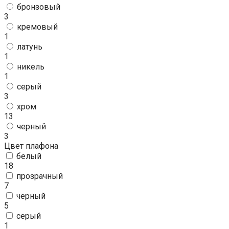
бронзовый
3
кремовый
1
латунь
1
никель
1
серый
3
хром
13
черный
3
Цвет плафона
белый
18
прозрачный
7
черный
5
серый
1