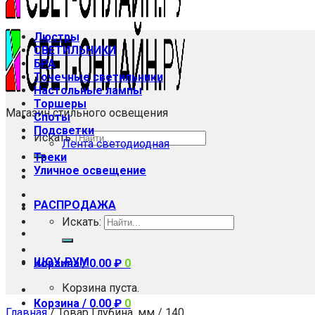
Люстры
СВЕТИЛЬНИКИ
БРА
Точечные светильники
Настольные лампы
Торшеры
Магазин стильного освещения
Споты
Подсветки
Искать:
Лента светодиодная
Треки
Уличное освещение
РАСПРОДАЖА
Искать:
ШОУ-РУМ
Корзина /
0.00
₽
0
Корзина пуста.
Корзина /
0.00
₽
0
Главная
/
Товар Глубина, мм
/
140