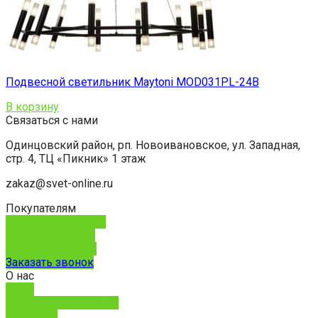
Подвесной светильник Maytoni MOD031PL-24B
В корзину
Связаться с нами
Одинцовский район, рп. Новоивановское, ул. Западная,
стр. 4, ТЦ «Пикник» 1 этаж
zakaz@svet-online.ru
Покупателям
Способы доставки
Способы оплаты
Обмен и возврат
Заказать звонок
О нас
О нас
Юридическим лицам
Контакты