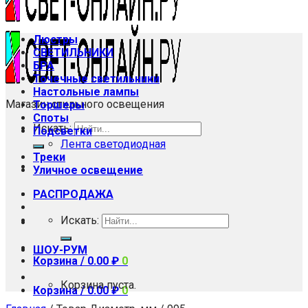
Люстры
СВЕТИЛЬНИКИ
БРА
Точечные светильники
Настольные лампы
Магазин стильного освещения
Торшеры
Споты
Искать:
Подсветки
Лента светодиодная
Треки
Уличное освещение
РАСПРОДАЖА
Искать:
ШОУ-РУМ
Корзина /
0.00
₽
0
Корзина пуста.
Корзина /
0.00
₽
0